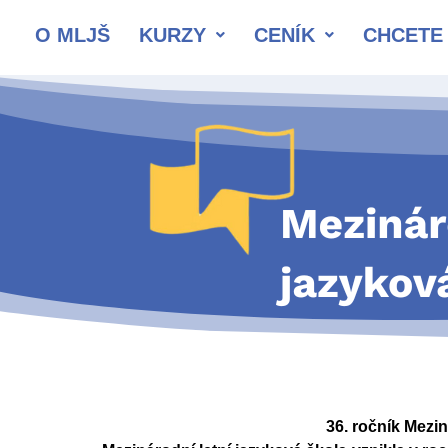
O MLJŠ
KURZY
CENÍK
CHCETE 
36. ročník Mezi