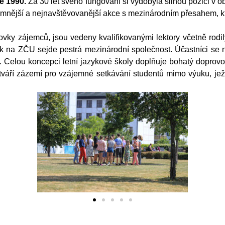
ce 1990.
Za 30 let svého fungování si vydobyla silnou pozici v 
znamnější a nejnavštěvovanější akce s mezinárodním přesahem, 
ovky zájemců, jsou vedeny kvalifikovanými lektory včetně rodi
tak na ZČU sejde pestrá mezinárodní společnost. Účastníci se 
. Celou koncepci letní jazykové školy doplňuje bohatý doprovod
tváří zázemí pro vzájemné setkávání studentů mimo výuku, je