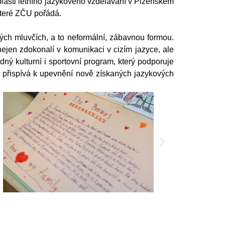
oblasti letního jazykového vzdělávání v Plzeňském
které ZČU pořádá.
lých mluvčích, a to neformální, zábavnou formou.
nejen zdokonalí v komunikaci v cizím jazyce, ale
ný kulturní i sportovní program, který podporuje
ž přispívá k upevnění nově získaných jazykových