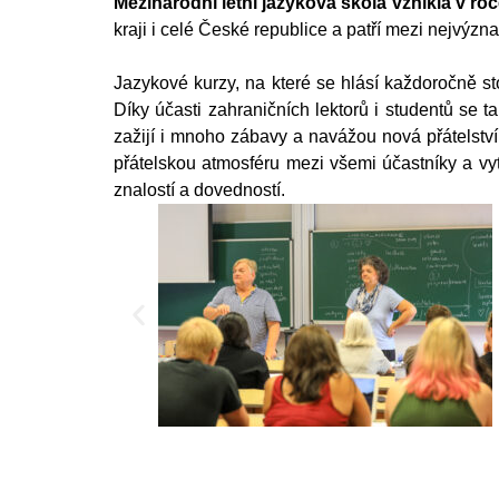
Mezinárodní letní jazyková škola vznikla v ro
kraji i celé České republice a patří mezi nejvý
Jazykové kurzy, na které se hlásí každoročně st
Díky účasti zahraničních lektorů i studentů se 
zažijí i mnoho zábavy a navážou nová přátelství
přátelskou atmosféru mezi všemi účastníky a vy
znalostí a dovedností.