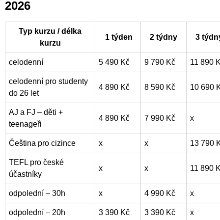
2026
Typ kurzu / délka
1 týden
2 týdny
3 týdn
kurzu
celodenní
5 490 Kč
9 790 Kč
11 890 
celodenní pro studenty
4 890 Kč
8 590 Kč
10 690 
do 26 let
AJ a FJ – děti +
4 890 Kč
7 990 Kč
x
teenageři
Čeština pro cizince
x
x
13 790 
TEFL pro české
x
x
11 890 
účastníky
odpolední – 30h
x
4 990 Kč
x
odpolední – 20h
3 390 Kč
3 390 Kč
x