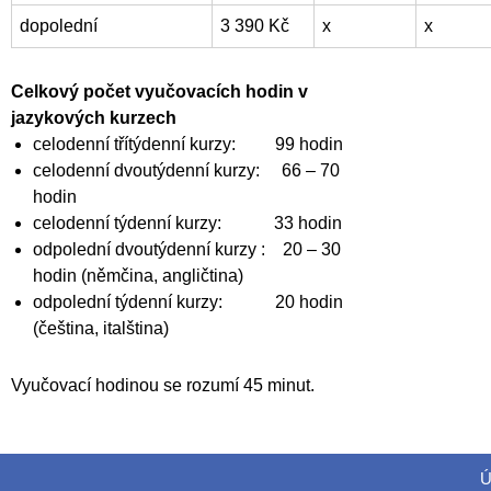
dopolední
3 390 Kč
x
x
Celkový počet vyučovacích hodin v
jazykových kurzech
celodenní třítýdenní kurzy: 99 hodin
celodenní dvoutýdenní kurzy: 66 – 70
hodin
celodenní týdenní kurzy: 33 hodin
odpolední dvoutýdenní kurzy : 20 – 30
hodin (němčina, angličtina)
odpolední týdenní kurzy: 20 hodin
(čeština, italština)
Vyučovací hodinou se rozumí 45 minut.
Ú