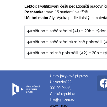
Lektor:
kvalifikovaní čeští pedagogičtí pracovníci
Poznámka:
max. 15 studentů ve třídě
Učební materiály
: Výuka podle italských materi
Italština – začátečníci (A1) – 20h – týden
Italština – začátečníci/mírně pokročilí (
Italština – mírně pokročilí (A2) – 20h – t
Ústav jazykové přípravy
Univerzitní 22,
301 00 Plzeň,
Česká republika
isls@ujp.zcu.cz
www.ujp.cz